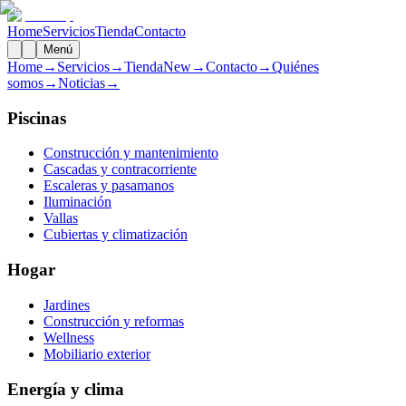
Home
Servicios
Tienda
Contacto
Menú
Home
→
Servicios
→
Tienda
New
→
Contacto
→
Quiénes
somos
→
Noticias
→
Piscinas
Construcción y mantenimiento
Cascadas y contracorriente
Escaleras y pasamanos
Iluminación
Vallas
Cubiertas y climatización
Hogar
Jardines
Construcción y reformas
Wellness
Mobiliario exterior
Energía y clima