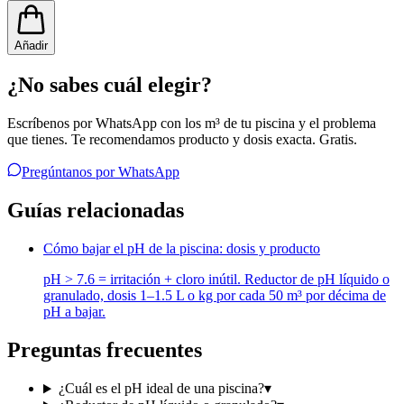
Añadir
¿No sabes cuál elegir?
Escríbenos por WhatsApp con los m³ de tu piscina y el problema
que tienes. Te recomendamos producto y dosis exacta. Gratis.
Pregúntanos por WhatsApp
Guías relacionadas
Cómo bajar el pH de la piscina: dosis y producto
pH > 7.6 = irritación + cloro inútil. Reductor de pH líquido o
granulado, dosis 1–1.5 L o kg por cada 50 m³ por décima de
pH a bajar.
Preguntas frecuentes
¿Cuál es el pH ideal de una piscina?
▾