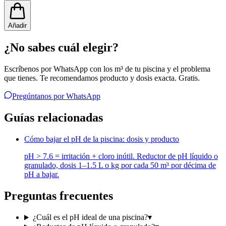
Añadir
¿No sabes cuál elegir?
Escríbenos por WhatsApp con los m³ de tu piscina y el problema
que tienes. Te recomendamos producto y dosis exacta. Gratis.
Pregúntanos por WhatsApp
Guías relacionadas
Cómo bajar el pH de la piscina: dosis y producto
pH > 7.6 = irritación + cloro inútil. Reductor de pH líquido o
granulado, dosis 1–1.5 L o kg por cada 50 m³ por décima de
pH a bajar.
Preguntas frecuentes
¿Cuál es el pH ideal de una piscina?
▾