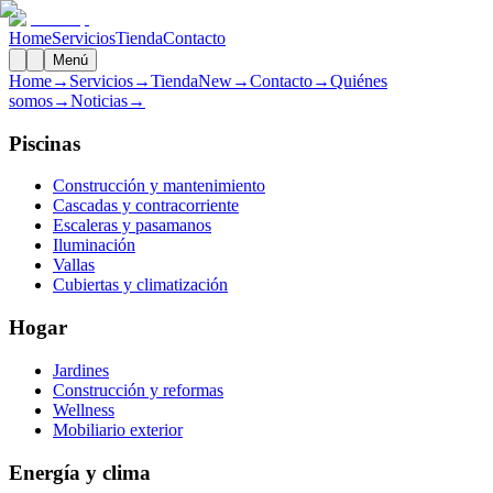
Home
Servicios
Tienda
Contacto
Menú
Home
→
Servicios
→
Tienda
New
→
Contacto
→
Quiénes
somos
→
Noticias
→
Piscinas
Construcción y mantenimiento
Cascadas y contracorriente
Escaleras y pasamanos
Iluminación
Vallas
Cubiertas y climatización
Hogar
Jardines
Construcción y reformas
Wellness
Mobiliario exterior
Energía y clima