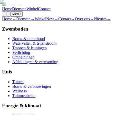
Home
Diensten
Winkel
Contact
Menu
Home
→
Diensten
→
Winkel
New
→
Contact
→
Over ons
→
Nieuws
→
Zwembaden
Bouw & onderhoud
Watervallen & tegenstroom
Trappen & leuningen
Verlichting
Omheiningen
Afdekkingen & verwarming
Huis
Tuinen
Bouw & verbouwingen
Wellness
Tuinmeubelen
Energie & klimaat