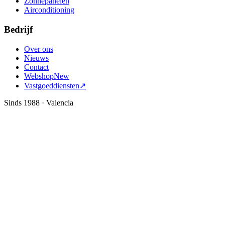
Zonnepanelen
Airconditioning
Bedrijf
Over ons
Nieuws
Contact
Webshop
New
Vastgoeddiensten
↗
Sinds 1988 · Valencia