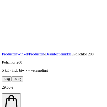
Producten
Winkel
/
Producten
/
Desinfectiemiddel
/
Polichlor 200
Polichlor 200
5 kg · incl. btw · + verzending
5 kg
25 kg
29,50 €