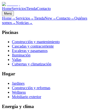
Home
Servicios
Tienda
Contacto
Menú
Home
→
Servicios
→
Tienda
New
→
Contacto
→
Quiénes
somos
→
Noticias
→
Piscinas
Construcción y mantenimiento
Cascadas y contracorriente
Escaleras y pasamanos
Iluminación
Vallas
Cubiertas y climatización
Hogar
Jardines
Construcción y reformas
Wellness
Mobiliario exterior
Energía y clima