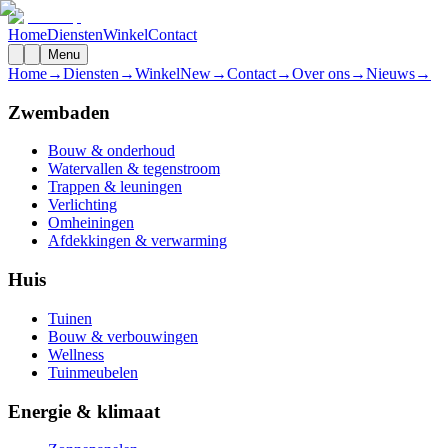
Home
Diensten
Winkel
Contact
Menu
Home
→
Diensten
→
Winkel
New
→
Contact
→
Over ons
→
Nieuws
→
Zwembaden
Bouw & onderhoud
Watervallen & tegenstroom
Trappen & leuningen
Verlichting
Omheiningen
Afdekkingen & verwarming
Huis
Tuinen
Bouw & verbouwingen
Wellness
Tuinmeubelen
Energie & klimaat