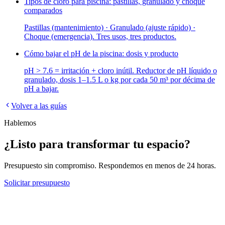
Tipos de cloro para piscina: pastillas, granulado y choque
comparados
Pastillas (mantenimiento) · Granulado (ajuste rápido) ·
Choque (emergencia). Tres usos, tres productos.
Cómo bajar el pH de la piscina: dosis y producto
pH > 7.6 = irritación + cloro inútil. Reductor de pH líquido o
granulado, dosis 1–1.5 L o kg por cada 50 m³ por décima de
pH a bajar.
Volver a las guías
Hablemos
¿Listo para transformar tu espacio?
Presupuesto sin compromiso. Respondemos en menos de 24 horas.
Solicitar presupuesto