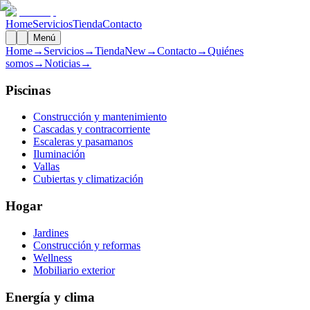
Home
Servicios
Tienda
Contacto
Menú
Home
→
Servicios
→
Tienda
New
→
Contacto
→
Quiénes
somos
→
Noticias
→
Piscinas
Construcción y mantenimiento
Cascadas y contracorriente
Escaleras y pasamanos
Iluminación
Vallas
Cubiertas y climatización
Hogar
Jardines
Construcción y reformas
Wellness
Mobiliario exterior
Energía y clima