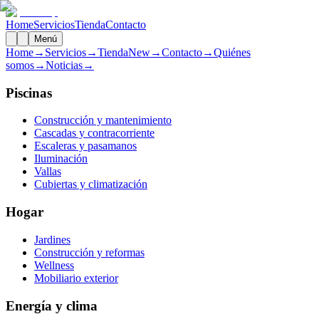
Home
Servicios
Tienda
Contacto
Menú
Home
→
Servicios
→
Tienda
New
→
Contacto
→
Quiénes
somos
→
Noticias
→
Piscinas
Construcción y mantenimiento
Cascadas y contracorriente
Escaleras y pasamanos
Iluminación
Vallas
Cubiertas y climatización
Hogar
Jardines
Construcción y reformas
Wellness
Mobiliario exterior
Energía y clima