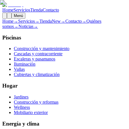
Home
Servicios
Tienda
Contacto
Menú
Home
→
Servicios
→
Tienda
New
→
Contacto
→
Quiénes
somos
→
Noticias
→
Piscinas
Construcción y mantenimiento
Cascadas y contracorriente
Escaleras y pasamanos
Iluminación
Vallas
Cubiertas y climatización
Hogar
Jardines
Construcción y reformas
Wellness
Mobiliario exterior
Energía y clima