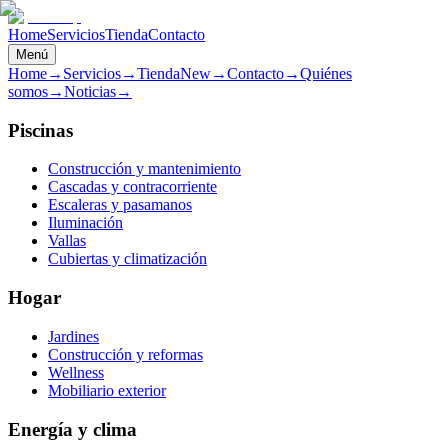
Home
Servicios
Tienda
Contacto
Menú
Home
→
Servicios
→
Tienda
New
→
Contacto
→
Quiénes
somos
→
Noticias
→
Piscinas
Construcción y mantenimiento
Cascadas y contracorriente
Escaleras y pasamanos
Iluminación
Vallas
Cubiertas y climatización
Hogar
Jardines
Construcción y reformas
Wellness
Mobiliario exterior
Energía y clima