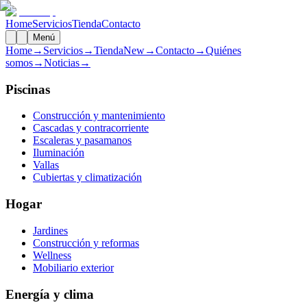
Home
Servicios
Tienda
Contacto
Menú
Home
→
Servicios
→
Tienda
New
→
Contacto
→
Quiénes
somos
→
Noticias
→
Piscinas
Construcción y mantenimiento
Cascadas y contracorriente
Escaleras y pasamanos
Iluminación
Vallas
Cubiertas y climatización
Hogar
Jardines
Construcción y reformas
Wellness
Mobiliario exterior
Energía y clima