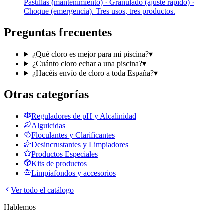
Pastillas (mantenimiento) · Granulado (ajuste rápido) ·
Choque (emergencia). Tres usos, tres productos.
Preguntas frecuentes
¿Qué cloro es mejor para mi piscina?
▾
¿Cuánto cloro echar a una piscina?
▾
¿Hacéis envío de cloro a toda España?
▾
Otras categorías
Reguladores de pH y Alcalinidad
Alguicidas
Floculantes y Clarificantes
Desincrustantes y Limpiadores
Productos Especiales
Kits de productos
Limpiafondos y accesorios
Ver todo el catálogo
Hablemos