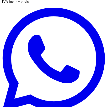
IVA inc. · + envío