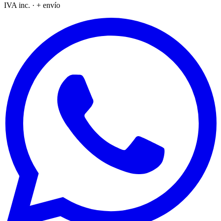
IVA inc. · + envío