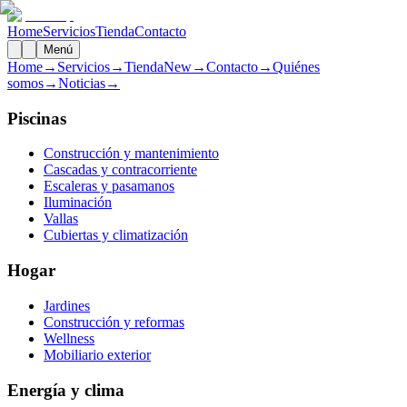
Home
Servicios
Tienda
Contacto
Menú
Home
→
Servicios
→
Tienda
New
→
Contacto
→
Quiénes
somos
→
Noticias
→
Piscinas
Construcción y mantenimiento
Cascadas y contracorriente
Escaleras y pasamanos
Iluminación
Vallas
Cubiertas y climatización
Hogar
Jardines
Construcción y reformas
Wellness
Mobiliario exterior
Energía y clima