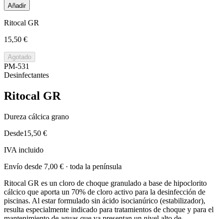
Añadir
Ritocal GR
15,50 €
Agotado
PM-531
Desinfectantes
Ritocal GR
Dureza cálcica grano
Desde
15,50 €
IVA incluido
Envío desde
7,00 €
· toda la península
Ritocal GR es un cloro de choque granulado a base de hipoclorito
cálcico que aporta un 70% de cloro activo para la desinfección de
piscinas. Al estar formulado sin ácido isocianúrico (estabilizador),
resulta especialmente indicado para tratamientos de choque y para el
mantenimiento de aguas que ya presentan un nivel alto de