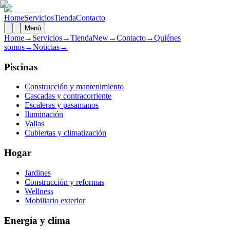
Home
Servicios
Tienda
Contacto
Menú
Home
→
Servicios
→
Tienda
New
→
Contacto
→
Quiénes
somos
→
Noticias
→
Piscinas
Construcción y mantenimiento
Cascadas y contracorriente
Escaleras y pasamanos
Iluminación
Vallas
Cubiertas y climatización
Hogar
Jardines
Construcción y reformas
Wellness
Mobiliario exterior
Energía y clima