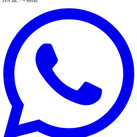
IVA inc. · + envío