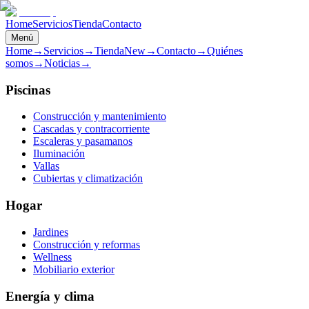
Home
Servicios
Tienda
Contacto
Menú
Home
→
Servicios
→
Tienda
New
→
Contacto
→
Quiénes
somos
→
Noticias
→
Piscinas
Construcción y mantenimiento
Cascadas y contracorriente
Escaleras y pasamanos
Iluminación
Vallas
Cubiertas y climatización
Hogar
Jardines
Construcción y reformas
Wellness
Mobiliario exterior
Energía y clima