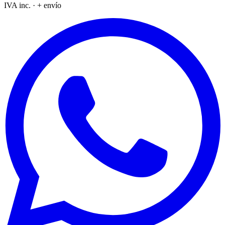
IVA inc. · + envío