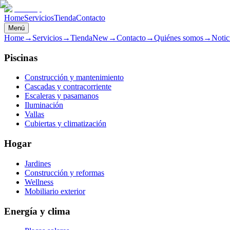
Home
Servicios
Tienda
Contacto
Menú
Home
→
Servicios
→
Tienda
New
→
Contacto
→
Quiénes somos
→
Notic
Piscinas
Construcción y mantenimiento
Cascadas y contracorriente
Escaleras y pasamanos
Iluminación
Vallas
Cubiertas y climatización
Hogar
Jardines
Construcción y reformas
Wellness
Mobiliario exterior
Energía y clima