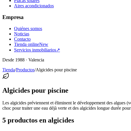
Placas solares
Aires acondicionados
Empresa
Quiénes somos
Noticias
Contacto
Tienda online
New
Servicios inmobiliarios
↗
Desde 1988 · Valencia
Tienda
/
Productos
/
Algicides pour piscine
Algicides pour piscine
Les algicides préviennent et éliminent le développement des algues (ve
choc pour traiter une eau déjà verte et des algicides longue durée pour
5 productos en algicides