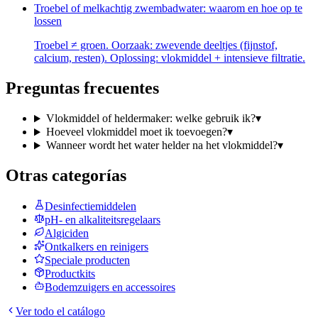
Troebel of melkachtig zwembadwater: waarom en hoe op te
lossen
Troebel ≠ groen. Oorzaak: zwevende deeltjes (fijnstof,
calcium, resten). Oplossing: vlokmiddel + intensieve filtratie.
Preguntas frecuentes
Vlokmiddel of heldermaker: welke gebruik ik?
▾
Hoeveel vlokmiddel moet ik toevoegen?
▾
Wanneer wordt het water helder na het vlokmiddel?
▾
Otras categorías
Desinfectiemiddelen
pH- en alkaliteitsregelaars
Algiciden
Ontkalkers en reinigers
Speciale producten
Productkits
Bodemzuigers en accessoires
Ver todo el catálogo