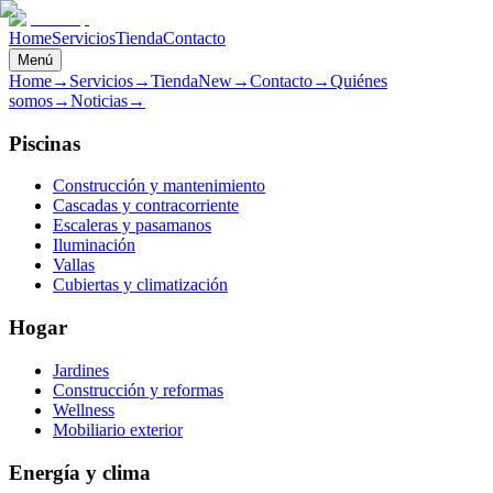
Home
Servicios
Tienda
Contacto
Menú
Home
→
Servicios
→
Tienda
New
→
Contacto
→
Quiénes
somos
→
Noticias
→
Piscinas
Construcción y mantenimiento
Cascadas y contracorriente
Escaleras y pasamanos
Iluminación
Vallas
Cubiertas y climatización
Hogar
Jardines
Construcción y reformas
Wellness
Mobiliario exterior
Energía y clima