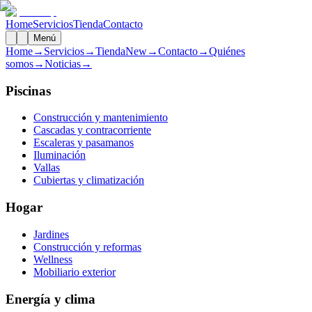
Home
Servicios
Tienda
Contacto
Menú
Home
→
Servicios
→
Tienda
New
→
Contacto
→
Quiénes
somos
→
Noticias
→
Piscinas
Construcción y mantenimiento
Cascadas y contracorriente
Escaleras y pasamanos
Iluminación
Vallas
Cubiertas y climatización
Hogar
Jardines
Construcción y reformas
Wellness
Mobiliario exterior
Energía y clima