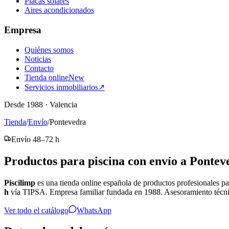
Placas solares
Aires acondicionados
Empresa
Quiénes somos
Noticias
Contacto
Tienda online
New
Servicios inmobiliarios
↗
Desde 1988 · Valencia
Tienda
/
Envío
/
Pontevedra
Envío 48–72 h
Productos para piscina con envío a Pontev
Piscilimp
es una tienda online española de productos profesionales pa
h
vía TIPSA. Empresa familiar fundada en 1988. Asesoramiento técn
Ver todo el catálogo
WhatsApp