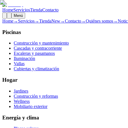
Home
Servicios
Tienda
Contacto
Menú
Home
→
Servicios
→
Tienda
New
→
Contacto
→
Quiénes somos
→
Notic
Piscinas
Construcción y mantenimiento
Cascadas y contracorriente
Escaleras y pasamanos
Iluminación
Vallas
Cubiertas y climatización
Hogar
Jardines
Construcción y reformas
Wellness
Mobiliario exterior
Energía y clima