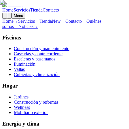
Home
Servicios
Tienda
Contacto
Menú
Home
→
Servicios
→
Tienda
New
→
Contacto
→
Quiénes
somos
→
Noticias
→
Piscinas
Construcción y mantenimiento
Cascadas y contracorriente
Escaleras y pasamanos
Iluminación
Vallas
Cubiertas y climatización
Hogar
Jardines
Construcción y reformas
Wellness
Mobiliario exterior
Energía y clima