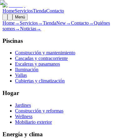
Home
Servicios
Tienda
Contacto
Menú
Home
→
Servicios
→
Tienda
New
→
Contacto
→
Quiénes
somos
→
Noticias
→
Piscinas
Construcción y mantenimiento
Cascadas y contracorriente
Escaleras y pasamanos
Iluminación
Vallas
Cubiertas y climatización
Hogar
Jardines
Construcción y reformas
Wellness
Mobiliario exterior
Energía y clima