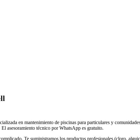
ll
ecializada en mantenimiento de piscinas para particulares y comunidades
 El asesoramiento técnico por WhatsApp es gratuito.
omplicado. Te suministramos los productos profesionales (cloro, alguic