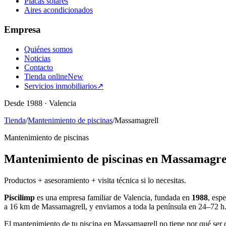
Placas solares
Aires acondicionados
Empresa
Quiénes somos
Noticias
Contacto
Tienda online
New
Servicios inmobiliarios
↗
Desde 1988 · Valencia
Tienda
/
Mantenimiento de piscinas
/
Massamagrell
Mantenimiento de piscinas
Mantenimiento de piscinas en Massamagre
Productos + asesoramiento + visita técnica si lo necesitas.
Piscilimp
es una empresa familiar de Valencia, fundada en
1988
, esp
a 16 km de Massamagrell, y enviamos a toda la península en 24–72 h.
El mantenimiento de tu piscina en Massamagrell no tiene por qué ser c