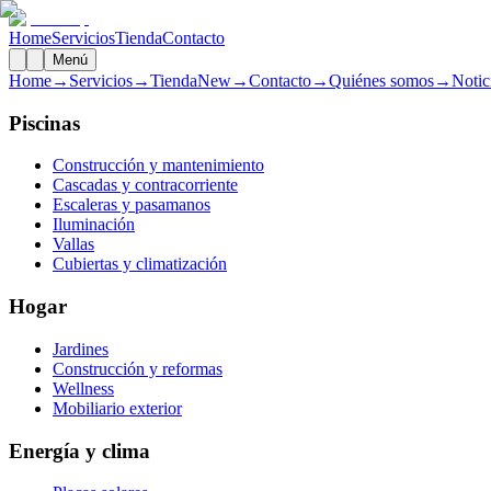
Home
Servicios
Tienda
Contacto
Menú
Home
→
Servicios
→
Tienda
New
→
Contacto
→
Quiénes somos
→
Notic
Piscinas
Construcción y mantenimiento
Cascadas y contracorriente
Escaleras y pasamanos
Iluminación
Vallas
Cubiertas y climatización
Hogar
Jardines
Construcción y reformas
Wellness
Mobiliario exterior
Energía y clima