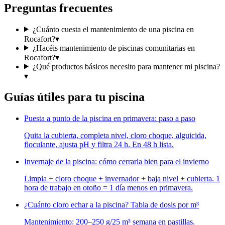
Preguntas frecuentes
¿Cuánto cuesta el mantenimiento de una piscina en
Rocafort?
▾
¿Hacéis mantenimiento de piscinas comunitarias en
Rocafort?
▾
¿Qué productos básicos necesito para mantener mi piscina?
▾
Guías útiles para tu piscina
Puesta a punto de la piscina en primavera: paso a paso
Quita la cubierta, completa nivel, cloro choque, alguicida,
floculante, ajusta pH y filtra 24 h. En 48 h lista.
Invernaje de la piscina: cómo cerrarla bien para el invierno
Limpia + cloro choque + invernador + baja nivel + cubierta. 1
hora de trabajo en otoño = 1 día menos en primavera.
¿Cuánto cloro echar a la piscina? Tabla de dosis por m³
Mantenimiento: 200–250 g/25 m³ semana en pastillas.