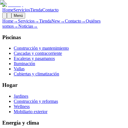
Home
Servicios
Tienda
Contacto
Menú
Home
→
Servicios
→
Tienda
New
→
Contacto
→
Quiénes
somos
→
Noticias
→
Piscinas
Construcción y mantenimiento
Cascadas y contracorriente
Escaleras y pasamanos
Iluminación
Vallas
Cubiertas y climatización
Hogar
Jardines
Construcción y reformas
Wellness
Mobiliario exterior
Energía y clima