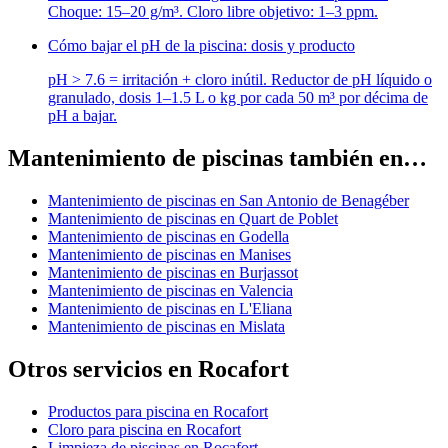
Choque: 15–20 g/m³. Cloro libre objetivo: 1–3 ppm.
Cómo bajar el pH de la piscina: dosis y producto
pH > 7.6 = irritación + cloro inútil. Reductor de pH líquido o
granulado, dosis 1–1.5 L o kg por cada 50 m³ por décima de
pH a bajar.
Mantenimiento de piscinas también en…
Mantenimiento de piscinas en San Antonio de Benagéber
Mantenimiento de piscinas en Quart de Poblet
Mantenimiento de piscinas en Godella
Mantenimiento de piscinas en Manises
Mantenimiento de piscinas en Burjassot
Mantenimiento de piscinas en Valencia
Mantenimiento de piscinas en L'Eliana
Mantenimiento de piscinas en Mislata
Otros servicios en Rocafort
Productos para piscina en Rocafort
Cloro para piscina en Rocafort
Limpieza de piscinas en Rocafort