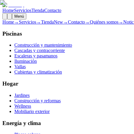
Home
Servicios
Tienda
Contacto
Menú
Home
→
Servicios
→
Tienda
New
→
Contacto
→
Quiénes somos
→
Notic
Piscinas
Construcción y mantenimiento
Cascadas y contracorriente
Escaleras y pasamanos
Iluminación
Vallas
Cubiertas y climatización
Hogar
Jardines
Construcción y reformas
Wellness
Mobiliario exterior
Energía y clima