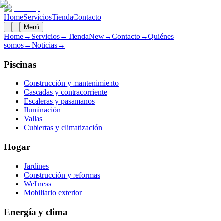
Home
Servicios
Tienda
Contacto
Menú
Home
→
Servicios
→
Tienda
New
→
Contacto
→
Quiénes
somos
→
Noticias
→
Piscinas
Construcción y mantenimiento
Cascadas y contracorriente
Escaleras y pasamanos
Iluminación
Vallas
Cubiertas y climatización
Hogar
Jardines
Construcción y reformas
Wellness
Mobiliario exterior
Energía y clima