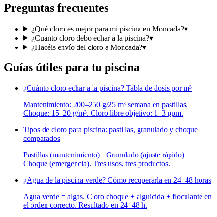
Preguntas frecuentes
¿Qué cloro es mejor para mi piscina en Moncada?
▾
¿Cuánto cloro debo echar a la piscina?
▾
¿Hacéis envío del cloro a Moncada?
▾
Guías útiles para tu piscina
¿Cuánto cloro echar a la piscina? Tabla de dosis por m³
Mantenimiento: 200–250 g/25 m³ semana en pastillas.
Choque: 15–20 g/m³. Cloro libre objetivo: 1–3 ppm.
Tipos de cloro para piscina: pastillas, granulado y choque
comparados
Pastillas (mantenimiento) · Granulado (ajuste rápido) ·
Choque (emergencia). Tres usos, tres productos.
¿Agua de la piscina verde? Cómo recuperarla en 24–48 horas
Agua verde = algas. Cloro choque + alguicida + floculante en
el orden correcto. Resultado en 24–48 h.