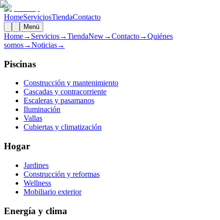
Home
Servicios
Tienda
Contacto
Menú
Home
→
Servicios
→
Tienda
New
→
Contacto
→
Quiénes
somos
→
Noticias
→
Piscinas
Construcción y mantenimiento
Cascadas y contracorriente
Escaleras y pasamanos
Iluminación
Vallas
Cubiertas y climatización
Hogar
Jardines
Construcción y reformas
Wellness
Mobiliario exterior
Energía y clima