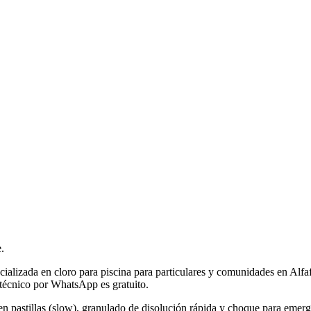
.
ecializada en cloro para piscina para particulares y comunidades en Alfa
 técnico por WhatsApp es gratuito.
en pastillas (slow), granulado de disolución rápida y choque para emerg