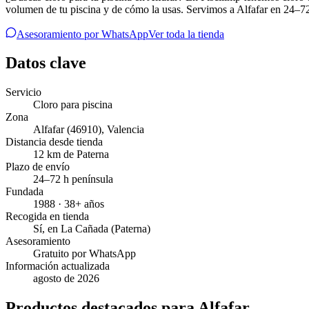
volumen de tu piscina y de cómo la usas. Servimos a Alfafar en 24–72
Asesoramiento por WhatsApp
Ver toda la tienda
Datos clave
Servicio
Cloro para piscina
Zona
Alfafar
(46910)
,
Valencia
Distancia desde tienda
12 km de Paterna
Plazo de envío
24–72 h península
Fundada
1988 · 38+ años
Recogida en tienda
Sí, en La Cañada (Paterna)
Asesoramiento
Gratuito por WhatsApp
Información actualizada
agosto de 2026
Productos destacados para Alfafar