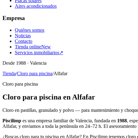
Placas solares
Aires acondicionados
Empresa
Quiénes somos
Noticias
Contacto
Tienda online
New
Servicios inmobiliarios
↗
Desde 1988 · Valencia
Tienda
/
Cloro para piscina
/
Alfafar
Cloro para piscina
Cloro para piscina en Alfafar
Cloro en pastillas, granulado y polvo — para mantenimiento y choque
Piscilimp
es una empresa familiar de Valencia, fundada en
1988
, esp
Alfafar, y enviamos a toda la península en 24–72 h. El asesoramiento
¿Buscas cloro para tu piscina en Alfafar? En Piscilimp tenemos cloro 