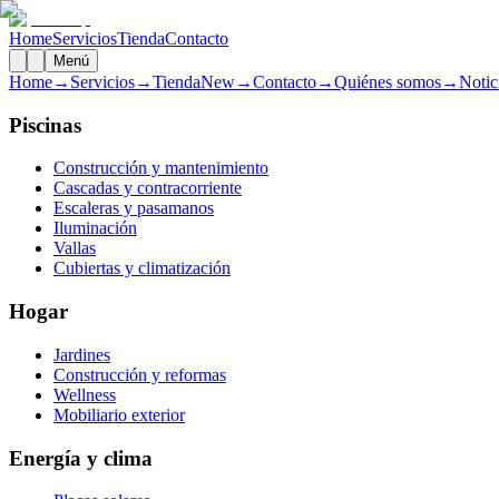
Home
Servicios
Tienda
Contacto
Menú
Home
→
Servicios
→
Tienda
New
→
Contacto
→
Quiénes somos
→
Notic
Piscinas
Construcción y mantenimiento
Cascadas y contracorriente
Escaleras y pasamanos
Iluminación
Vallas
Cubiertas y climatización
Hogar
Jardines
Construcción y reformas
Wellness
Mobiliario exterior
Energía y clima