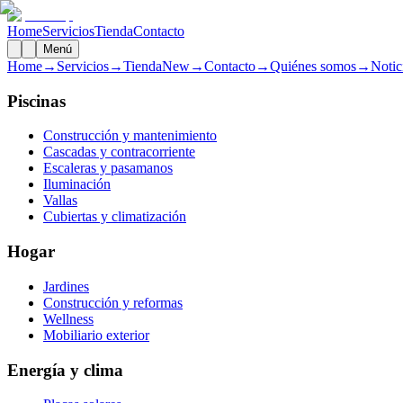
Home
Servicios
Tienda
Contacto
Menú
Home
→
Servicios
→
Tienda
New
→
Contacto
→
Quiénes somos
→
Notic
Piscinas
Construcción y mantenimiento
Cascadas y contracorriente
Escaleras y pasamanos
Iluminación
Vallas
Cubiertas y climatización
Hogar
Jardines
Construcción y reformas
Wellness
Mobiliario exterior
Energía y clima