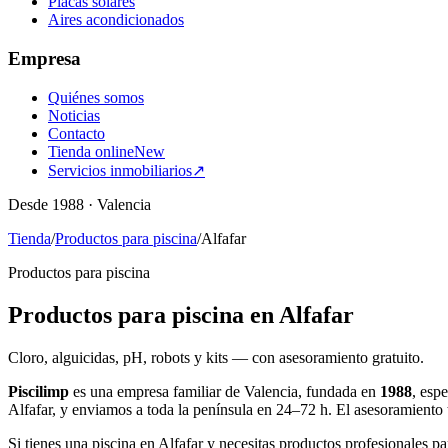
Placas solares
Aires acondicionados
Empresa
Quiénes somos
Noticias
Contacto
Tienda online
New
Servicios inmobiliarios
↗
Desde 1988 · Valencia
Tienda
/
Productos para piscina
/
Alfafar
Productos para piscina
Productos para piscina en Alfafar
Cloro, alguicidas, pH, robots y kits — con asesoramiento gratuito.
Piscilimp
es una empresa familiar de Valencia, fundada en
1988
, esp
Alfafar, y enviamos a toda la península en 24–72 h. El asesoramiento
Si tienes una piscina en Alfafar y necesitas productos profesionales pa