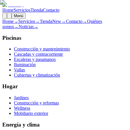
Home
Servicios
Tienda
Contacto
Menú
Home
→
Servicios
→
Tienda
New
→
Contacto
→
Quiénes
somos
→
Noticias
→
Piscinas
Construcción y mantenimiento
Cascadas y contracorriente
Escaleras y pasamanos
Iluminación
Vallas
Cubiertas y climatización
Hogar
Jardines
Construcción y reformas
Wellness
Mobiliario exterior
Energía y clima