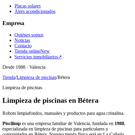
Placas solares
Aires acondicionados
Empresa
Quiénes somos
Noticias
Contacto
Tienda online
New
Servicios inmobiliarios
↗
Desde 1988 · Valencia
Tienda
/
Limpieza de piscinas
/
Bétera
Limpieza de piscinas
Limpieza de piscinas en Bétera
Robots limpiafondos, manuales y productos para agua cristalina.
Piscilimp
es una empresa familiar de Valencia, fundada en
1988
,
especializada en limpieza de piscinas para particulares y
comunidades en Bétera. Nuestra tienda física está en La Cañada