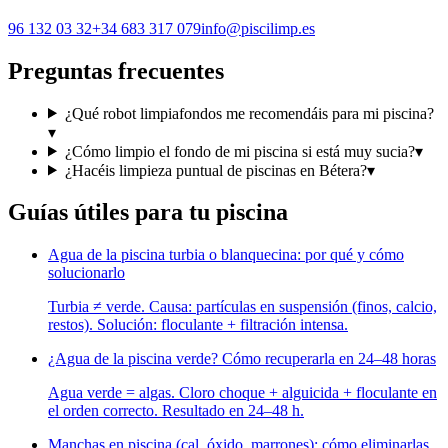
96 132 03 32
+34 683 317 079
info@piscilimp.es
Preguntas frecuentes
¿Qué robot limpiafondos me recomendáis para mi piscina?
▾
¿Cómo limpio el fondo de mi piscina si está muy sucia?
▾
¿Hacéis limpieza puntual de piscinas en Bétera?
▾
Guías útiles para tu piscina
Agua de la piscina turbia o blanquecina: por qué y cómo
solucionarlo
Turbia ≠ verde. Causa: partículas en suspensión (finos, calcio,
restos). Solución: floculante + filtración intensa.
¿Agua de la piscina verde? Cómo recuperarla en 24–48 horas
Agua verde = algas. Cloro choque + alguicida + floculante en
el orden correcto. Resultado en 24–48 h.
Manchas en piscina (cal, óxido, marrones): cómo eliminarlas