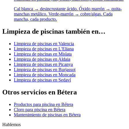
Cal blanca → desincrustante ácido. Óxido marrón → quita-
manchas metálico. Verde-marrón → cobre/algas. Cada
mancha, cada producto.
Limpieza de piscinas también en…
Limpieza de piscinas en Valencia
Limpieza de piscinas en L'Eliana
Limpieza de piscinas en Mislata
Limpieza de piscinas en Aldaia
Limpieza de piscinas en Picanya
Limpieza de piscinas en Burjassot
Limpieza de piscinas en Moncada
Limpieza de piscinas en Sedaví
Otros servicios en Bétera
Productos para piscina en Bétera
Cloro para piscina en Bétera
Mantenimiento de piscinas en Bétera
Hablemos