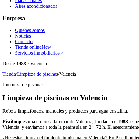
Placas solares
Aires acondicionados
Empresa
Quiénes somos
Noticias
Contacto
Tienda online
New
Servicios inmobiliarios
↗
Desde 1988 · Valencia
Tienda
/
Limpieza de piscinas
/
Valencia
Limpieza de piscinas
Limpieza de piscinas en Valencia
Robots limpiafondos, manuales y productos para agua cristalina.
Piscilimp
es una empresa familiar de Valencia, fundada en
1988
, esp
Valencia, y enviamos a toda la península en 24–72 h. El asesoramient
¿Necesitas limpiar el fondo de tu piscina en Valencia? En Piscilimp t