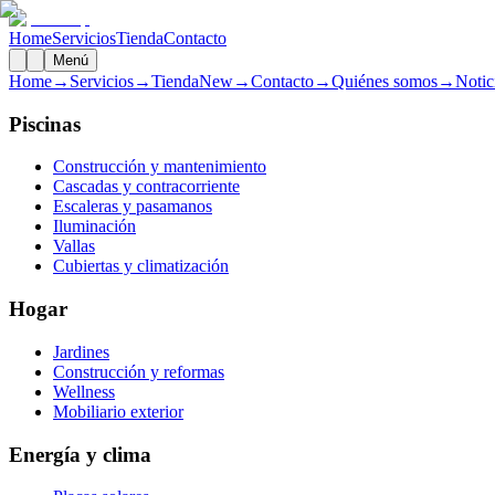
Home
Servicios
Tienda
Contacto
Menú
Home
→
Servicios
→
Tienda
New
→
Contacto
→
Quiénes somos
→
Notic
Piscinas
Construcción y mantenimiento
Cascadas y contracorriente
Escaleras y pasamanos
Iluminación
Vallas
Cubiertas y climatización
Hogar
Jardines
Construcción y reformas
Wellness
Mobiliario exterior
Energía y clima