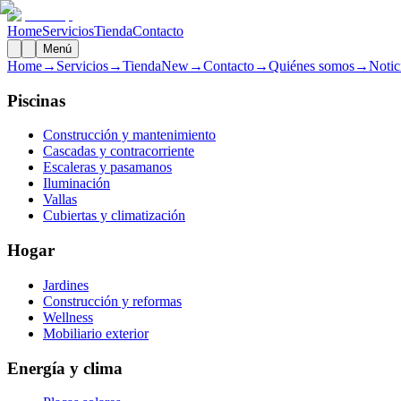
Home
Servicios
Tienda
Contacto
Menú
Home
→
Servicios
→
Tienda
New
→
Contacto
→
Quiénes somos
→
Notic
Piscinas
Construcción y mantenimiento
Cascadas y contracorriente
Escaleras y pasamanos
Iluminación
Vallas
Cubiertas y climatización
Hogar
Jardines
Construcción y reformas
Wellness
Mobiliario exterior
Energía y clima