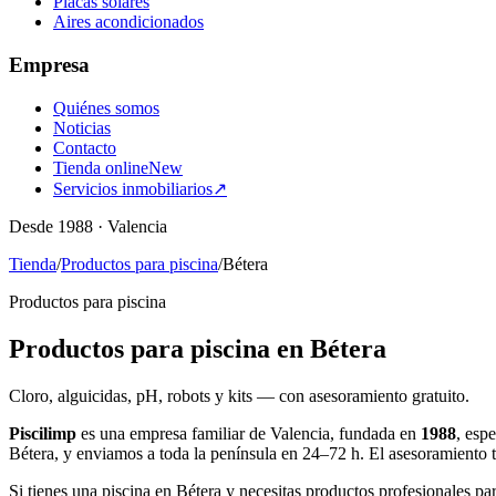
Placas solares
Aires acondicionados
Empresa
Quiénes somos
Noticias
Contacto
Tienda online
New
Servicios inmobiliarios
↗
Desde 1988 · Valencia
Tienda
/
Productos para piscina
/
Bétera
Productos para piscina
Productos para piscina en Bétera
Cloro, alguicidas, pH, robots y kits — con asesoramiento gratuito.
Piscilimp
es una empresa familiar de Valencia, fundada en
1988
, esp
Bétera, y enviamos a toda la península en 24–72 h. El asesoramiento 
Si tienes una piscina en Bétera y necesitas productos profesionales pa