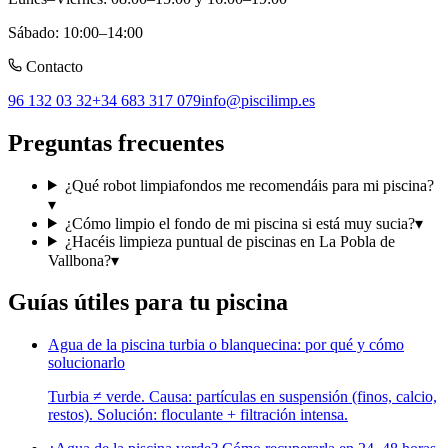
Sábado
:
10:00–14:00
Contacto
96 132 03 32
+34 683 317 079
info@piscilimp.es
Preguntas frecuentes
¿Qué robot limpiafondos me recomendáis para mi piscina?
▾
¿Cómo limpio el fondo de mi piscina si está muy sucia?
▾
¿Hacéis limpieza puntual de piscinas en La Pobla de
Vallbona?
▾
Guías útiles para tu piscina
Agua de la piscina turbia o blanquecina: por qué y cómo
solucionarlo
Turbia ≠ verde. Causa: partículas en suspensión (finos, calcio,
restos). Solución: floculante + filtración intensa.