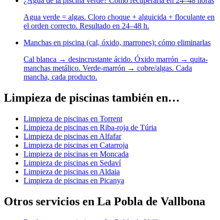
¿Agua de la piscina verde? Cómo recuperarla en 24–48 horas
Agua verde = algas. Cloro choque + alguicida + floculante en
el orden correcto. Resultado en 24–48 h.
Manchas en piscina (cal, óxido, marrones): cómo eliminarlas
Cal blanca → desincrustante ácido. Óxido marrón → quita-
manchas metálico. Verde-marrón → cobre/algas. Cada
mancha, cada producto.
Limpieza de piscinas también en…
Limpieza de piscinas en Torrent
Limpieza de piscinas en Riba-roja de Túria
Limpieza de piscinas en Alfafar
Limpieza de piscinas en Catarroja
Limpieza de piscinas en Moncada
Limpieza de piscinas en Sedaví
Limpieza de piscinas en Aldaia
Limpieza de piscinas en Picanya
Otros servicios en La Pobla de Vallbona