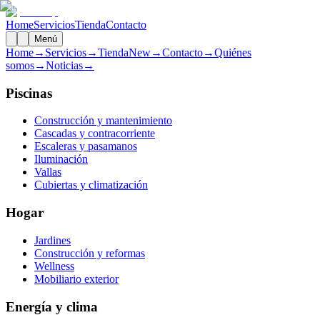
Home
Servicios
Tienda
Contacto
Menú
Home
→
Servicios
→
Tienda
New
→
Contacto
→
Quiénes
somos
→
Noticias
→
Piscinas
Construcción y mantenimiento
Cascadas y contracorriente
Escaleras y pasamanos
Iluminación
Vallas
Cubiertas y climatización
Hogar
Jardines
Construcción y reformas
Wellness
Mobiliario exterior
Energía y clima