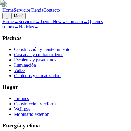
Home
Servicios
Tienda
Contacto
Menú
Home
→
Servicios
→
Tienda
New
→
Contacto
→
Quiénes
somos
→
Noticias
→
Piscinas
Construcción y mantenimiento
Cascadas y contracorriente
Escaleras y pasamanos
Iluminación
Vallas
Cubiertas y climatización
Hogar
Jardines
Construcción y reformas
Wellness
Mobiliario exterior
Energía y clima