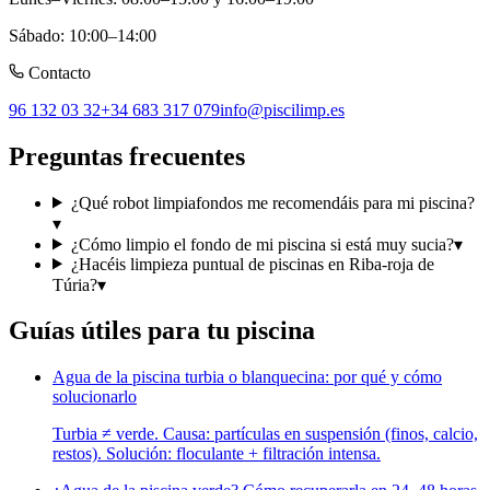
Sábado
:
10:00–14:00
Contacto
96 132 03 32
+34 683 317 079
info@piscilimp.es
Preguntas frecuentes
¿Qué robot limpiafondos me recomendáis para mi piscina?
▾
¿Cómo limpio el fondo de mi piscina si está muy sucia?
▾
¿Hacéis limpieza puntual de piscinas en Riba-roja de
Túria?
▾
Guías útiles para tu piscina
Agua de la piscina turbia o blanquecina: por qué y cómo
solucionarlo
Turbia ≠ verde. Causa: partículas en suspensión (finos, calcio,
restos). Solución: floculante + filtración intensa.