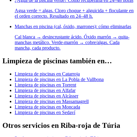
¿Agua de la piscina verde? Cómo recuperarla en 24–48 horas
Agua verde = algas. Cloro choque + alguicida + floculante en
el orden correcto. Resultado en 24–48 h.
Manchas en piscina (cal, óxido, marrones): cómo eliminarlas
Cal blanca → desincrustante ácido. Óxido marrón → quita-
manchas metálico. Verde-marrón → cobre/algas. Cada
mancha, cada producto.
Limpieza de piscinas también en…
Limpieza de piscinas en Catarroja
Limpieza de piscinas en La Pobla de Vallbona
Limpieza de piscinas en Torrent
Limpieza de piscinas en Alfafar
Limpieza de piscinas en Alcàsser
Limpieza de piscinas en Massamagrell
Limpieza de piscinas en Moncada
Limpieza de piscinas en Sedaví
Otros servicios en Riba-roja de Túria