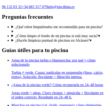
96 132 03 32
+34 683 317 079
info@piscilimp.es
Preguntas frecuentes
¿Qué robot limpiafondos me recomendáis para mi piscina?
▾
¿Cómo limpio el fondo de mi piscina si está muy sucia?
▾
¿Hacéis limpieza puntual de piscinas en Alcàsser?
▾
Guías útiles para tu piscina
Agua de la piscina turbia o blanquecina: por qué y cómo
solucionarlo
Turbia ≠ verde. Causa: partículas en suspensión (finos, calcio,
restos). Solución: floculante + filtración intensa.
¿Agua de la piscina verde? Cómo recuperarla en 24–48 horas
Agua verde = algas. Cloro choque + alguicida + floculante en
el orden correcto. Resultado en 24–48 h.
Manchas en piscina (cal, óxido, marrones): cómo eliminarlas