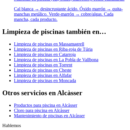
Cal blanca → desincrustante ácido. Óxido marrón → quita-
manchas metálico. Verde-marrón → cobre/algas. Cada
mancha, cada producto.
Limpieza de piscinas también en…
Limpieza de piscinas en Massamagrell
Limpieza de piscinas en Riba-roja de Túria
Limpieza de piscinas en Catarroja
Limpieza de piscinas en La Pobla de Vallbona
Limpieza de piscinas en Torrent
Limpieza de piscinas en Cheste
Limpieza de piscinas en Alfafar
Limpieza de piscinas en Moncada
Otros servicios en Alcàsser
Productos para piscina en Alcàsser
Cloro para piscina en Alcàsser
Mantenimiento de piscinas en Alcàsser
Hablemos