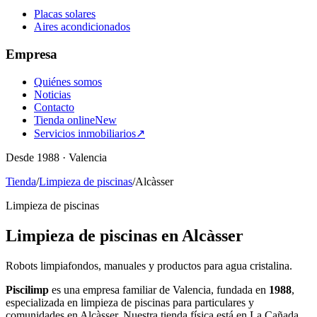
Placas solares
Aires acondicionados
Empresa
Quiénes somos
Noticias
Contacto
Tienda online
New
Servicios inmobiliarios
↗
Desde 1988 · Valencia
Tienda
/
Limpieza de piscinas
/
Alcàsser
Limpieza de piscinas
Limpieza de piscinas en Alcàsser
Robots limpiafondos, manuales y productos para agua cristalina.
Piscilimp
es una empresa familiar de Valencia, fundada en
1988
,
especializada en limpieza de piscinas para particulares y
comunidades en Alcàsser. Nuestra tienda física está en La Cañada