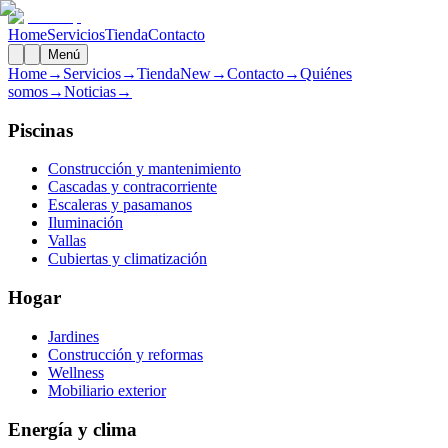
Home
Servicios
Tienda
Contacto
Menú
Home
→
Servicios
→
Tienda
New
→
Contacto
→
Quiénes
somos
→
Noticias
→
Piscinas
Construcción y mantenimiento
Cascadas y contracorriente
Escaleras y pasamanos
Iluminación
Vallas
Cubiertas y climatización
Hogar
Jardines
Construcción y reformas
Wellness
Mobiliario exterior
Energía y clima