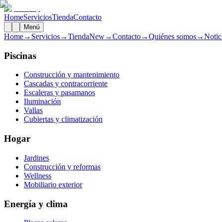
Home
Servicios
Tienda
Contacto
Menú
Home
→
Servicios
→
Tienda
New
→
Contacto
→
Quiénes somos
→
Notic
Piscinas
Construcción y mantenimiento
Cascadas y contracorriente
Escaleras y pasamanos
Iluminación
Vallas
Cubiertas y climatización
Hogar
Jardines
Construcción y reformas
Wellness
Mobiliario exterior
Energía y clima