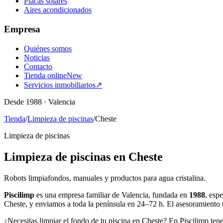
Placas solares
Aires acondicionados
Empresa
Quiénes somos
Noticias
Contacto
Tienda online
New
Servicios inmobiliarios
↗
Desde 1988 · Valencia
Tienda
/
Limpieza de piscinas
/
Cheste
Limpieza de piscinas
Limpieza de piscinas en Cheste
Robots limpiafondos, manuales y productos para agua cristalina.
Piscilimp
es una empresa familiar de Valencia, fundada en
1988
, esp
Cheste, y enviamos a toda la península en 24–72 h. El asesoramiento 
¿Necesitas limpiar el fondo de tu piscina en Cheste? En Piscilimp ten