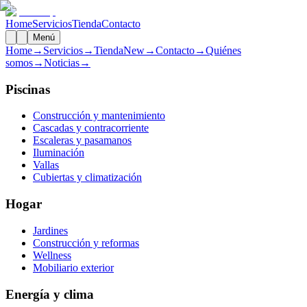
Home
Servicios
Tienda
Contacto
Menú
Home
→
Servicios
→
Tienda
New
→
Contacto
→
Quiénes
somos
→
Noticias
→
Piscinas
Construcción y mantenimiento
Cascadas y contracorriente
Escaleras y pasamanos
Iluminación
Vallas
Cubiertas y climatización
Hogar
Jardines
Construcción y reformas
Wellness
Mobiliario exterior
Energía y clima