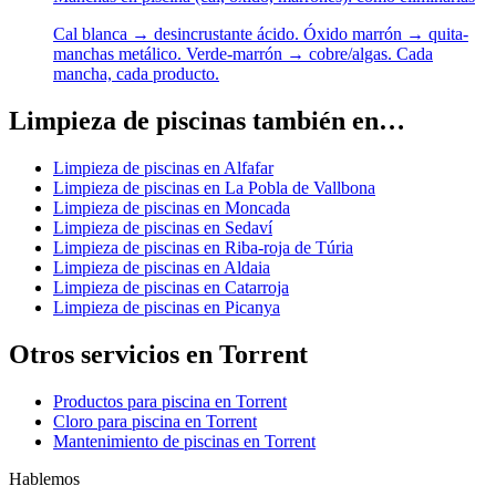
Cal blanca → desincrustante ácido. Óxido marrón → quita-
manchas metálico. Verde-marrón → cobre/algas. Cada
mancha, cada producto.
Limpieza de piscinas también en…
Limpieza de piscinas en Alfafar
Limpieza de piscinas en La Pobla de Vallbona
Limpieza de piscinas en Moncada
Limpieza de piscinas en Sedaví
Limpieza de piscinas en Riba-roja de Túria
Limpieza de piscinas en Aldaia
Limpieza de piscinas en Catarroja
Limpieza de piscinas en Picanya
Otros servicios en Torrent
Productos para piscina en Torrent
Cloro para piscina en Torrent
Mantenimiento de piscinas en Torrent
Hablemos