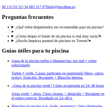
96 132 03 32
+34 683 317 079
info@piscilimp.es
Preguntas frecuentes
¿Qué robot limpiafondos me recomendáis para mi piscina?
▾
¿Cómo limpio el fondo de mi piscina si está muy sucia?
▾
¿Hacéis limpieza puntual de piscinas en Torrent?
▾
Guías útiles para tu piscina
Agua de la piscina turbia o blanquecina: por qué y cómo
solucionarlo
Turbia ≠ verde. Causa: partículas en suspensión (finos, calcio,
restos). Solución: floculante + filtración intensa.
¿Agua de la piscina verde? Cómo recuperarla en 24–48 horas
Agua verde = algas. Cloro choque + alguicida + floculante en
el orden correcto. Resultado en 24–48 h.
Manchas en piscina (cal, óxido, marrones): cómo eliminarlas